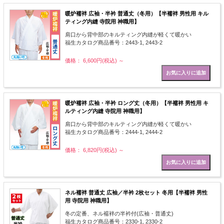
暖炉襦袢 広袖・半衿 普通丈（冬用）【半襦袢 男性用 キル
ティング内縫 寺院用 神職用】
肩口から背中部のキルティング内縫が軽くて暖かい
福生カタログ商品番号：2443-1, 2443-2
価格： 6,600円(税込)
～
暖炉襦袢 広袖・半衿 ロング丈（冬用）【半襦袢 男性用 キ
ルティング内縫 寺院用 神職用】
肩口から背中部のキルティング内縫が軽くて暖かい
福生カタログ商品番号：2444-1, 2444-2
価格： 6,820円(税込)
～
ネル襦袢 普通丈 広袖／半衿 2枚セット 冬用【半襦袢 男性
用 寺院用 神職用】
冬の定番、ネル襦袢の半衿付(広袖・普通丈)
福生カタログ商品番号：2330-1, 2330-2