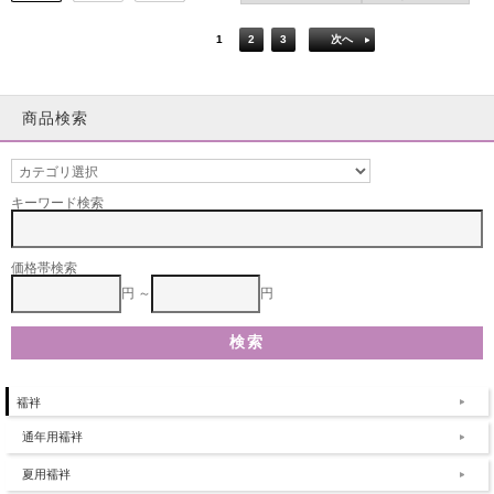
1
2
3
次へ
商品検索
キーワード検索
価格帯検索
円 ～
円
襦袢
通年用襦袢
夏用襦袢