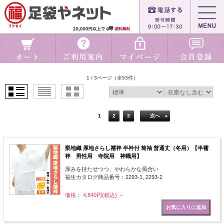
1 / 3ページ
（全53件）
1
2
3
次へ
梨地織 厚地さらし襦袢 半衿付 筒袖 普通丈（冬用）【半襦
袢 男性用 寺院用 神職用】
厚みを持たせつつ、やわらかな風合い
福生カタログ商品番号：2293-1, 2293-2
価格： 4,840円(税込)
～