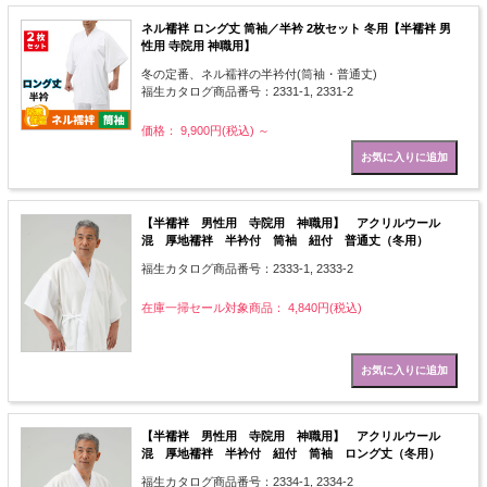
ネル襦袢 ロング丈 筒袖／半衿 2枚セット 冬用【半襦袢 男
性用 寺院用 神職用】
冬の定番、ネル襦袢の半衿付(筒袖・普通丈)
福生カタログ商品番号：2331-1, 2331-2
価格： 9,900円(税込)
～
【半襦袢 男性用 寺院用 神職用】 アクリルウール
混 厚地襦袢 半衿付 筒袖 紐付 普通丈（冬用）
福生カタログ商品番号：2333-1, 2333-2
在庫一掃セール対象商品： 4,840円(税込)
【半襦袢 男性用 寺院用 神職用】 アクリルウール
混 厚地襦袢 半衿付 紐付 筒袖 ロング丈（冬用）
福生カタログ商品番号：2334-1, 2334-2