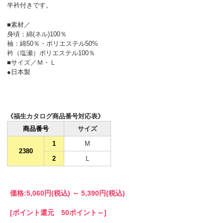
半衿付きです。
■素材／
身頃：綿(ネル)100％
袖：綿50％・ポリエステル50%
衿（塩瀬）ポリエステル100％
■サイズ／Ｍ・Ｌ
●日本製
《福生カタログ商品番号対応表》
商品番号
サイズ
1
M
2380
2
L
価格:
5,060円
(税込)
～
5,390円
(税込)
[ポイント還元 50ポイント～]