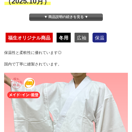
（2025.10月）
▼ 商品説明の続きを見る ▼
しかも半衿付きなので、買ってすぐ
に着用できます。
福生オリジナル商品
冬用
広袖
保温
身頃は表裏を柔らかく起毛した両面ネ
保温性と柔軟性に優れています◎
ル生地。
国内で丁寧に縫製されています。