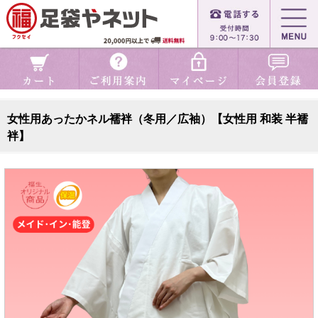
女性用あったかネル襦袢（冬用／広袖）【女性用 和装 半襦
袢】