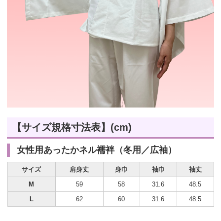
【サイズ規格寸法表】(cm)
女性用あったかネル襦袢（冬用／広袖）
サイズ
肩身丈
身巾
袖巾
袖丈
M
59
58
31.6
48.5
L
62
60
31.6
48.5