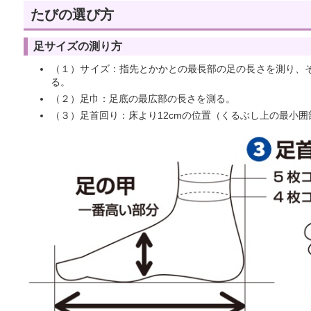
たびの選び方
足サイズの測り方
（１）サイズ：指先とかかとの最長部の足の長さを測り、そ
る。
（２）足巾：足底の最広部の長さを測る。
（３）足首回り：床より12cmの位置（くるぶし上の最小