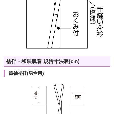
襦袢・和装肌着 規格寸法表(cm)
筒袖襦袢(男性用)