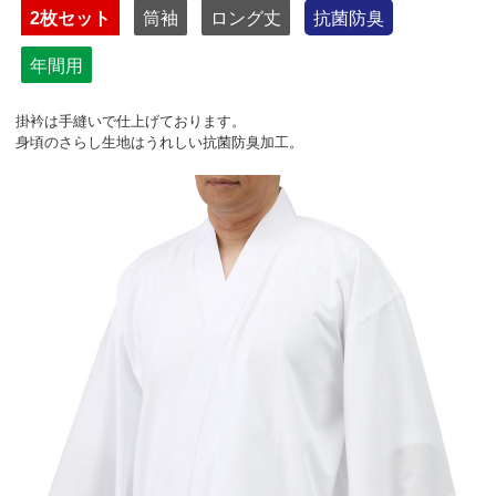
2枚セット
筒袖
ロング丈
抗菌防臭
年間用
掛衿は手縫いで仕上げております。
身頃のさらし生地はうれしい抗菌防臭加工。