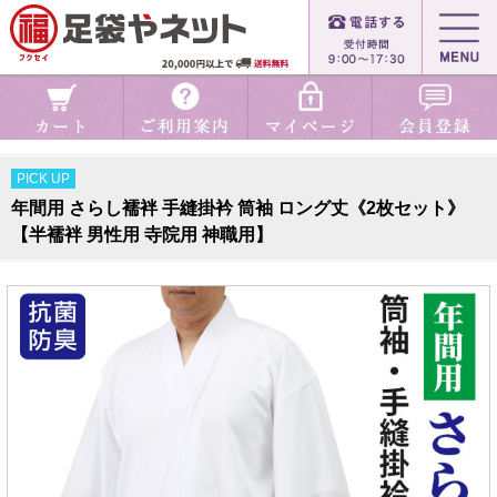
PICK UP
年間用 さらし襦袢 手縫掛衿 筒袖 ロング丈《2枚セット》
【半襦袢 男性用 寺院用 神職用】