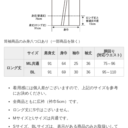
筒袖商品のみ身八つ口あり（一部商品を除く）
胴回り
サイズ
肩身丈
身巾
袖巾
袖丈
(対応ウエスト)
ML共通
91
64
25
36
75～96
ロング丈
BL
91
69
30
36
95～110
着用感には個人差がございますので、上記のサイズを参考
にお決めください。
全商品ともに広衿（衿巾5cm）です。
ロング丈にS寸はございません。
MサイズとLサイズは共通です。
Sサイズ、BLサイズは、表示がある商品のみお取扱いして