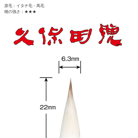
原毛：イタチ毛・馬毛
穂の強さ：★★★