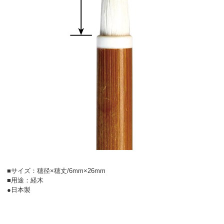
■サイズ：穂径×穂丈/6mm×26mm
■用途：経木
●日本製