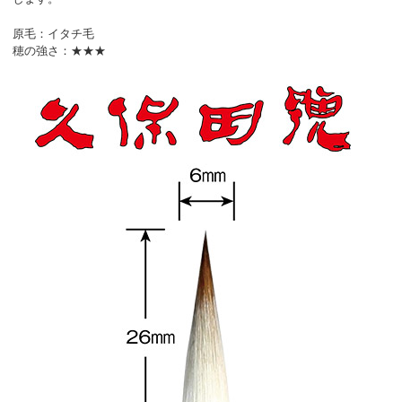
原毛：イタチ毛
穂の強さ：★★★