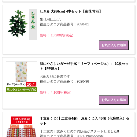
しきみ 大(56cm) 4本セット【造花 常花】
生花用仕上げ。
福生カタログ商品番号：9898-81
価格： 13,200円(税込)
肌にやさしいガーゼ手拭「リーフ（ベージュ）」 10枚セッ
ト【PP袋入】
お配り品に最適です
福生カタログ商品番号：9820-96
価格： 4,100円(税込)
干支みくじ(十二支各4個) おみくじ入 48個（化粧箱入）セ
ット
十二支の干支みくじの予約販売がスタートしました!!
福生カタログ商品番号：9821-19umadoshi