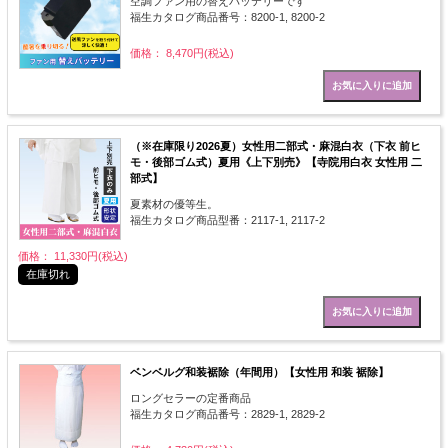
空調ファン用の替えバッテリーです
福生カタログ商品番号：8200-1, 8200-2
価格： 8,470円(税込)
（※在庫限り2026夏）女性用二部式・麻混白衣（下衣 前ヒ
モ・後部ゴム式）夏用《上下別売》【寺院用白衣 女性用 二
部式】
夏素材の優等生。
福生カタログ商品型番：2117-1, 2117-2
価格： 11,330円(税込)
在庫切れ
ベンベルグ和装裾除（年間用）【女性用 和装 裾除】
ロングセラーの定番商品
福生カタログ商品番号：2829-1, 2829-2