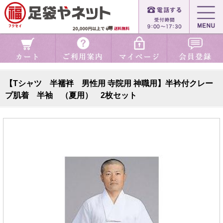
【Tシャツ 半襦袢 男性用 寺院用 神職用】半衿付クレー
プ肌着 半袖 （夏用） 2枚セット