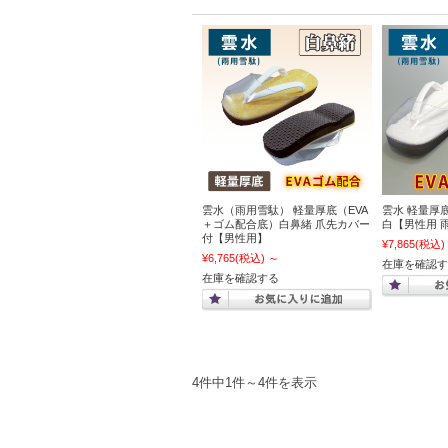
雲水（雨用雪駄） 軽量厚底（EVA
雲水 軽量厚
＋ゴム配合底）白鼻緒 爪先カバー
白【男性用 
付【男性用】
¥7,865
(税込)
¥6,765
(税込)
～
在庫を確認す
在庫を確認する
4件中1件～4件を表示