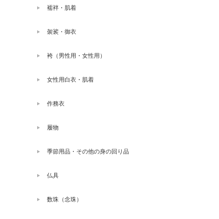
襦袢・肌着
袈裟・御衣
袴（男性用・女性用）
女性用白衣・肌着
作務衣
履物
季節用品・その他の身の回り品
仏具
数珠（念珠）