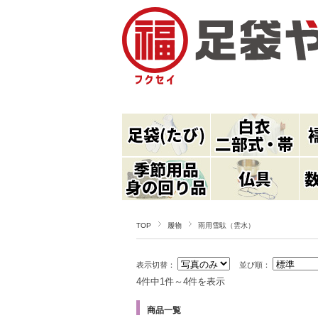
TOP
履物
雨用雪駄（雲水）
表示切替：
並び順：
4件中1件～4件を表示
商品一覧