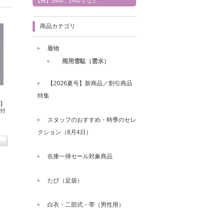
【例】1600、1451-2 など
商品カテゴリ
履物
雨用雪駄（雲水）
【2026夏号】新商品／割引商品
特集
】
付
スタッフのおすすめ・時季のセレ
クション（8月4日）
在庫一掃セール対象商品
たび（足袋）
白衣・二部式・帯（男性用）