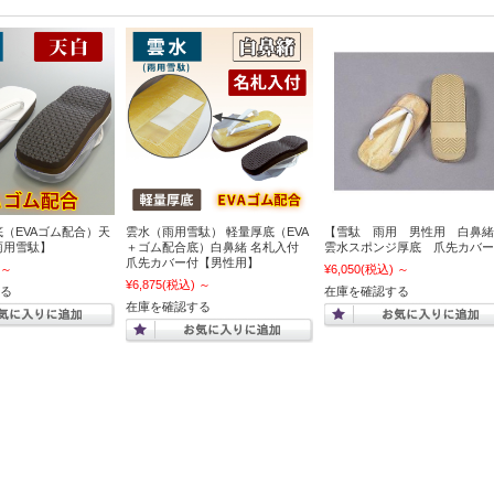
底（EVAゴム配合）天
雲水（雨用雪駄） 軽量厚底（EVA
【雪駄 雨用 男性用 白鼻緒
雨用雪駄】
＋ゴム配合底）白鼻緒 名札入付
雲水スポンジ厚底 爪先カバー
爪先カバー付【男性用】
～
¥6,050
(税込)
～
¥6,875
(税込)
～
る
在庫を確認する
在庫を確認する