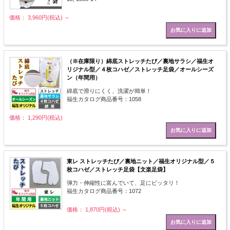
価格： 3,960円(税込)
～
（※在庫限り）綿底ストレッチたび／裏地サラシ／福生オ
リジナル型／４枚コハゼ／ストレッチ足袋／オールシーズ
ン（年間用）
綿底で滑りにくく、洗濯が簡単！
福生カタログ商品番号：1058
価格： 1,290円(税込)
東レ ストレッチたび／裏地ニット／福生オリジナル型／５
枚コハゼ／ストレッチ足袋【文楽足袋】
弾力・伸縮性に富んでいて、足にピッタリ！
福生カタログ商品番号：1072
価格： 1,870円(税込)
～