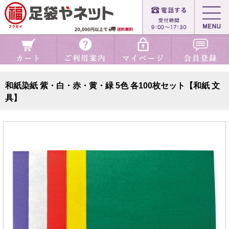
和紙染紙 紫・白・赤・黄・緑 5色 各100枚セット【和紙 文
具】