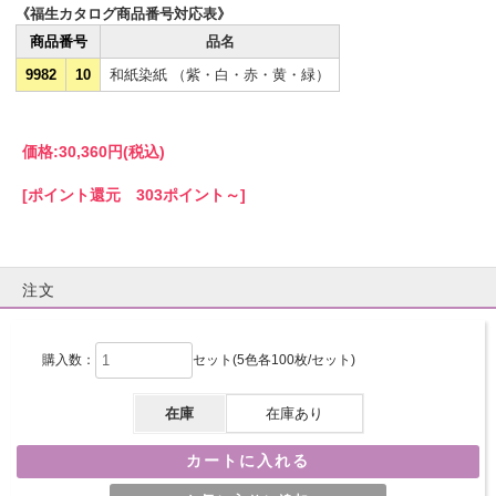
《福生カタログ商品番号対応表》
商品番号
品名
9982
10
和紙染紙 （紫・白・赤・黄・緑）
価格:
30,360円
(税込)
[ポイント還元 303ポイント～]
注文
購入数：
セット(5色各100枚/セット)
在庫
在庫あり