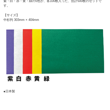
紫・白・赤・黄・緑の5色が、各100枚入った、合計500枚のセットで
す。
【サイズ】
中杉判 303mm × 404mm
●日本製