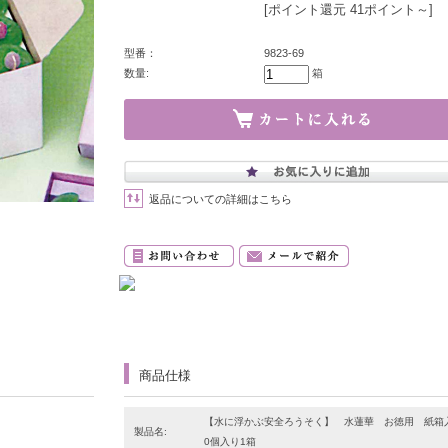
[ポイント還元 41ポイント～]
型番：
9823-69
数量:
箱
返品についての詳細はこちら
商品仕様
【水に浮かぶ安全ろうそく】 水蓮華 お徳用 紙箱
製品名:
0個入り1箱