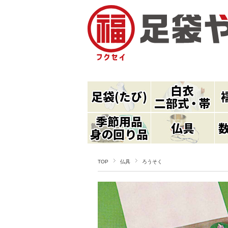
TOP
仏具
ろうそく