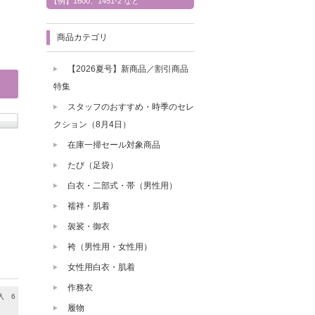
【例】1600、1451-2 など
商品カテゴリ
【2026夏号】新商品／割引商品
特集
スタッフのおすすめ・時季のセレ
クション（8月4日）
在庫一掃セール対象商品
たび（足袋）
白衣・二部式・帯（男性用）
襦袢・肌着
袈裟・御衣
袴（男性用・女性用）
女性用白衣・肌着
作務衣
入 6
履物