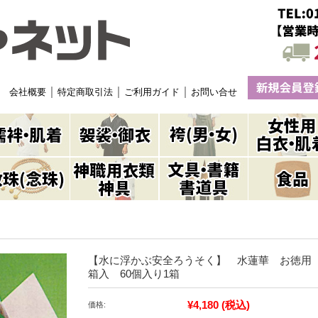
｜
｜
｜
会社概要
特定商取引法
ご利用ガイド
お問い合せ
【水に浮かぶ安全ろうそく】 水蓮華 お徳用
箱入 60個入り1箱
¥4,180
(税込)
価格: