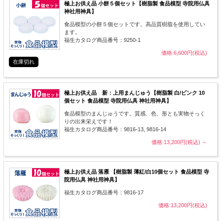
極上お供え品 小餅５個セット【樹脂製 食品模型 寺院用仏具
神社用神具】
食品模型の小餅５個セットです。高品質樹脂を使用してい
ます。
福生カタログ商品番号：9250-1
価格:6,600円(税込)
在庫切れ
極上お供え品 新：上用まんじゅう【樹脂製 白/ピンク 10
個セット 食品模型 寺院用仏具 神社用神具】
食品模型のまんじゅうです。質感、色、形とも実物そっく
りの出来栄えです！
福生カタログ商品番号：9816-13, 9816-14
価格:13,200円(税込)
～
極上お供え品 落雁 【樹脂製 薄紅/白10個セット 食品模型 寺
院用仏具 神社用神具】
福生カタログ商品番号：9816-17
価格:13,200円(税込)