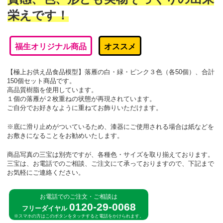
栄えです！
福生オリジナル商品
オススメ
【極上お供え品食品模型】落雁の白・緑・ピンク３色（各50個）、合計
150個セット商品です。
高品質樹脂を使用しています。
１個の落雁が２枚重ねの状態が再現されています。
ご自分でお好きなように重ねてお飾りいただけます。
※底に滑り止めがついているため、漆器にご使用される場合は紙などを
お敷きになることをお勧めいたします。
商品写真の三宝は別売ですが、各種色・サイズを取り揃えております。
三宝は、お電話でのご相談、ご注文にて承っておりますので、下記まで
お気軽にご連絡ください。
お電話でのご注文・ご相談は
0120-29-0068
フリーダイヤル
※スマホの方はこのボタンをタッチすると電話をかけられます。