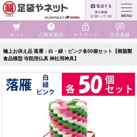
極上お供え品 落雁：白・緑・ピンク各50個セット【樹脂製
食品模型 寺院用仏具 神社用神具】