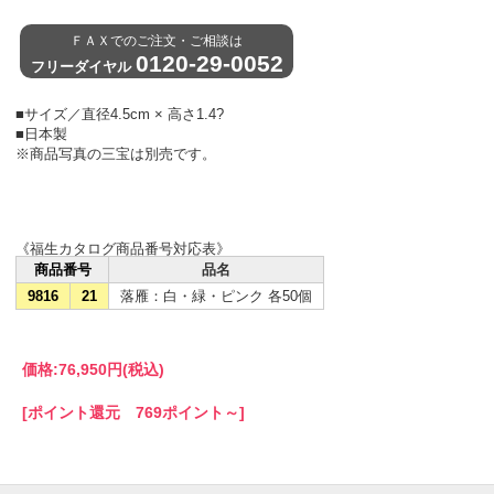
ＦＡＸでのご注文・ご相談は
0120-29-0052
フリーダイヤル
■サイズ／直径4.5cm × 高さ1.4?
■日本製
※商品写真の三宝は別売です。
《福生カタログ商品番号対応表》
商品番号
品名
9816
21
落雁：白・緑・ピンク 各50個
価格:
76,950円
(税込)
[ポイント還元 769ポイント～]