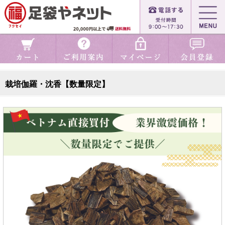
栽培伽羅・沈香【数量限定】