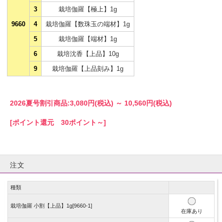
3
栽培伽羅【極上】1g
9660
4
栽培伽羅【数珠玉の端材】1g
5
栽培伽羅【端材】1g
6
栽培沈香【上品】10g
9
栽培伽羅【上品刻み】1g
2026夏号割引商品:
3,080円(税込)
～
10,560円(税込)
[ポイント還元 30ポイント～]
注文
種類
栽培伽羅 小割【上品】1g[9660-1]
在庫あり