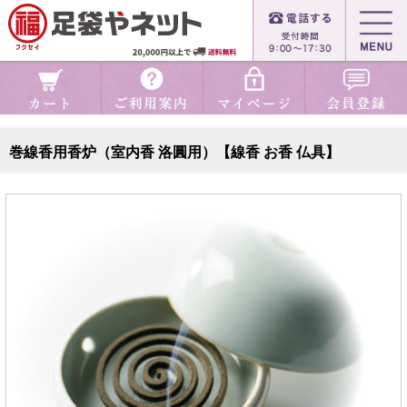
巻線香用香炉（室内香 洛圓用）【線香 お香 仏具】