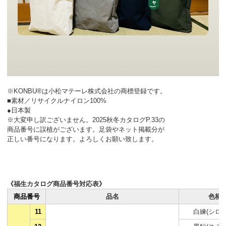
※KONBU®は小松マテーレ株式会社の商標登録です。
■素材／リサイクルナイロン100%
●日本製
※大変申し訳ございません。2025秋冬カタログP.33の
商品番号に誤植がございます。足袋やネット掲載分が
正しい番号になります。よろしくお願い致します。
《福生カタログ商品番号対応表》
商品番号
品名
色柄
11
白練(シロネ