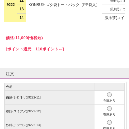
12
墨飴(スミア
9222
KONBU® ズタ袋トートバック【PP袋入】
13
鉄紺(テツコ
14
濃抹茶(コイマ
価格:
11,000円
(税込)
[ポイント還元 110ポイント～]
注文
色柄
白練(シロネリ)[9222-11]
在庫あり
墨飴(スミアメ)[9222-12]
在庫あり
鉄紺(テツコン)[9222-13]
在庫あり