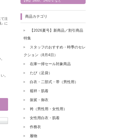
【例】1600、1451-2 など
商品カテゴリ
にて注
欄』に
【2026夏号】新商品／割引商品
特集
スタッフのおすすめ・時季のセレ
クション（8月4日）
い。
在庫一掃セール対象商品
たび（足袋）
さい。
白衣・二部式・帯（男性用）
襦袢・肌着
袈裟・御衣
袴（男性用・女性用）
女性用白衣・肌着
作務衣
履物