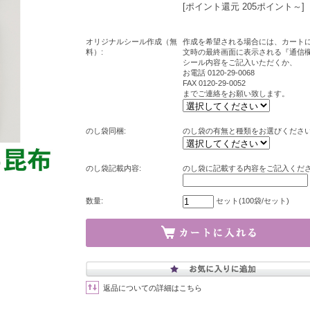
[ポイント還元 205ポイント～]
オリジナルシール作成（無
作成を希望される場合には、カート
料）:
文時の最終画面に表示される『通信
シール内容をご記入いただくか、
お電話 0120-29-0068
FAX 0120-29-0052
までご連絡をお願い致します。
のし袋同梱:
のし袋の有無と種類をお選びくださ
のし袋記載内容:
のし袋に記載する内容をご記入くだ
数量:
セット(100袋/セット)
返品についての詳細はこちら