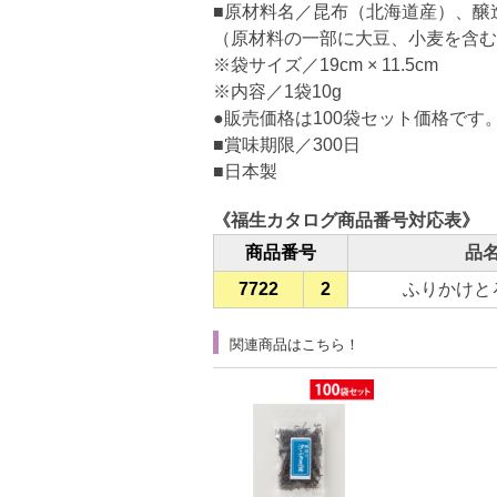
■原材料名／昆布（北海道産）、醸
（原材料の一部に大豆、小麦を含む
※袋サイズ／19cm × 11.5cm
※内容／1袋10g
●販売価格は100袋セット価格です
■賞味期限／300日
■日本製
《福生カタログ商品番号対応表》
商品番号
品
7722
2
ふりかけと
関連商品はこちら！