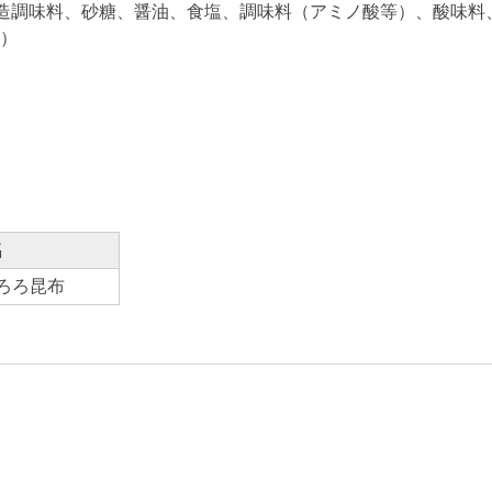
造調味料、砂糖、醤油、食塩、調味料（アミノ酸等）、酸味料
）
。
名
ろろ昆布