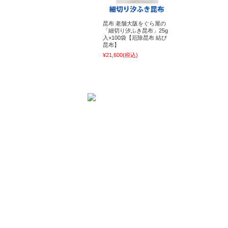
昆布 老舗大阪をぐら屋の
「細切り汐ふき昆布」25g
入×100袋【厄除昆布 結び
昆布】
¥21,600
(税込)