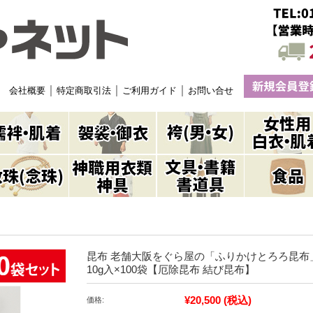
｜
｜
｜
会社概要
特定商取引法
ご利用ガイド
お問い合せ
昆布 老舗大阪をぐら屋の「ふりかけとろろ昆布
10g入×100袋【厄除昆布 結び昆布】
¥20,500
(税込)
価格: