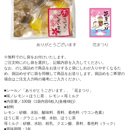
※無料でのし袋をお付けいたします。
ご注文時にのし袋を選択し、記載内容を入力してください。
なお、のし袋詰めで商品をお送りすると袋にしわが入りやすくなるた
め、袋詰めせずに袋を同梱して商品をお送りします。袋詰めをご希望の
場合はご注文入力時の備考にご入力ください。
■シール／「ありがとうございます」、「花まつり」
■味／レモン＋ほうじ茶 、レモン＋苺ミルク
■内容量／100袋《1袋内容6粒入(各種4粒)》
■材料
レモン：砂糖、水飴、酸味料、香料、着色料（ウコン色素）
ほうじ茶：グラニュー糖、水飴、ほうじ茶
苺ミルク：砂糖、水飴、粉乳、クエン酸、香料、着色料（ラック）
■賞味期限：1年