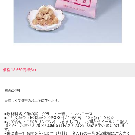
価格:18,650円(税込)
商品説明
美味しくて参拝のお土産にぴったり。
■原材料名／蓮の実、グラニュー糖、トレハロース
■ご注文単位：50袋単位《＠373円 / 1袋内容 40ｇ(約１０粒)》
■お問合せ・ご試食サンプルにつきましては、お問合せメールにご記入
頂くか、お電話0120-29-0068又はFAX0120-29-0052までお願い致しま
す。
■袋に貴寺社名前を入れます（無料） 名入れの寺号を記載欄にご入力く