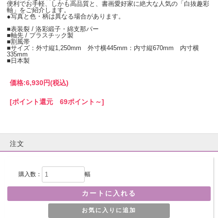
便利でお手軽、しかも高品質と、書画愛好家に絶大な人気の「白抜趣彩
軸」をご紹介します。
●写真と色・柄は異なる場合があります。
■表装裂 / 洛彩緞子・綿支那パー
■軸先 / プラスチック製
■割風帯
■サイズ：外寸縦1,250mm 外寸横445mm：内寸縦670mm 内寸横
335mm
■日本製
価格:
6,930円
(税込)
[ポイント還元 69ポイント～]
注文
購入数：
幅