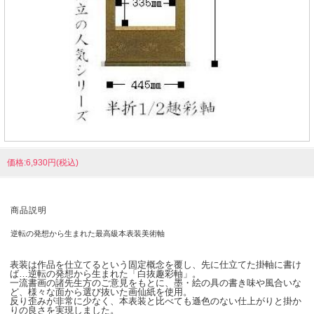
価格:6,930円(税込)
商品説明
逆転の発想から生まれた最高級本表装美術軸
表装は作品を仕立てるという固定概念を覆し、先に仕立てた掛軸に書け
ば…逆転の発想から生まれた「白抜趣彩軸」。
一流書画の諸先生方のご意見をもとに、墨・絵の具の書き味や風合いな
ど、様々な面から選び抜いた画仙紙を使用。
反り歪みが非常に少なく、本表装と比べても遜色のない仕上がりと掛か
りの良さを実現しました。