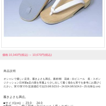
価格:10,340円(税込)
～
10,670円(税込)
商品説明
オシャレで優しい足音。履きよさも満点。素材/桐 花緒：白ビニール 底：スポン
ジクッション日本製●足の踵を草履より少し出して履く場合も実寸を参考にお選びく
ださい。実寸/実寸巾/足袋適応寸法23.0/8.5/23.0～24.024.0/8.5/24.0～25.0(単位:cm)
履きよさも満点。
■サイズ(cm) ： 23.0 : 24.0