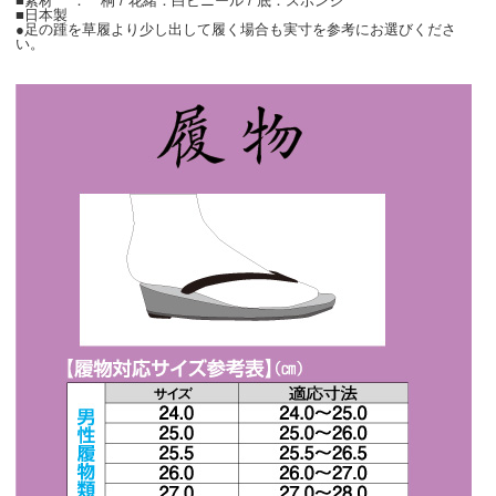
■素材 ： 桐 / 花緒：白ビニール / 底：スポンジ
■日本製
●足の踵を草履より少し出して履く場合も実寸を参考にお選びくださ
い。