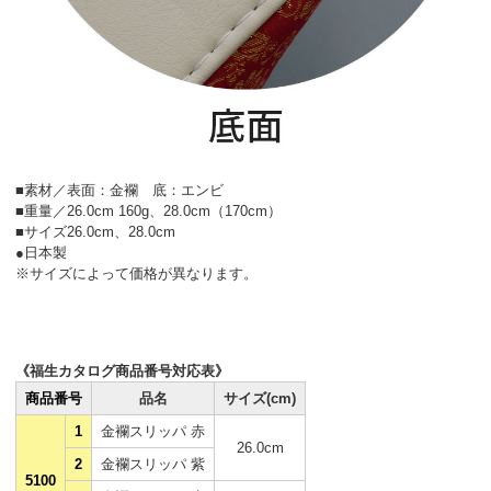
■素材／表面：金襴 底：エンビ
■重量／26.0cm 160g、28.0cm（170cm）
■サイズ26.0cm、28.0cm
●日本製
※サイズによって価格が異なります。
《福生カタログ商品番号対応表》
商品番号
品名
サイズ(cm)
1
金襴スリッパ 赤
26.0cm
2
金襴スリッパ 紫
5100