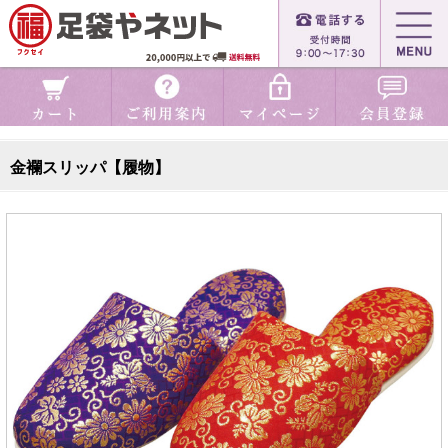
金襴スリッパ【履物】