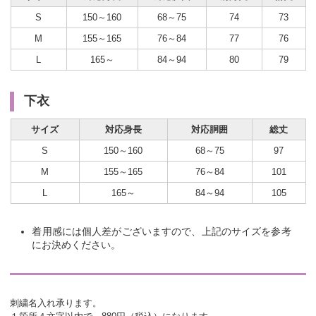
S
150～160
68～75
74
73
M
155～165
76～84
77
76
L
165～
84～94
80
79
下衣
サイズ
対応身長
対応胴囲
総丈
S
150～160
68～75
97
M
155～165
76～84
101
L
165～
84～94
105
着用感には個人差がございますので、上記のサイズを参考
にお決めください。
刺繍名入れ承ります。