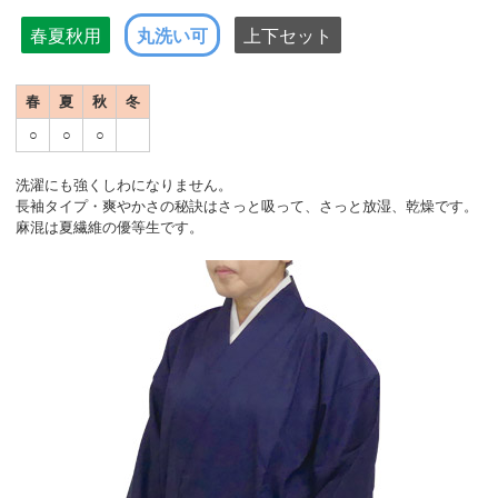
春夏秋用
丸洗い可
上下セット
春
夏
秋
冬
○
○
○
洗濯にも強くしわになりません。
長袖タイプ・爽やかさの秘訣はさっと吸って、さっと放湿、乾燥です。
麻混は夏繊維の優等生です。