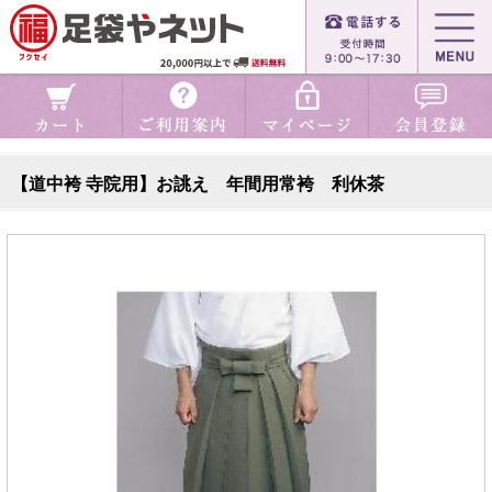
【道中袴 寺院用】お誂え 年間用常袴 利休茶