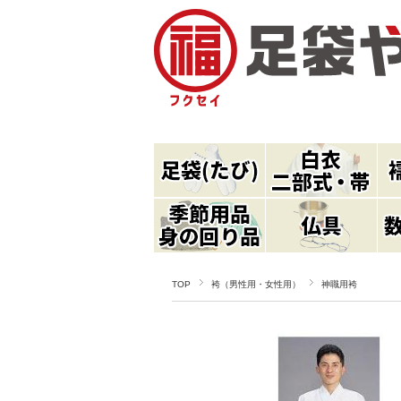
TOP
袴（男性用・女性用）
神職用袴