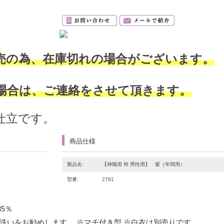
売の為、在庫切れの場合がございます。
場合は、ご連絡をさせて頂きます。
仕立です。
商品仕様
製品名:
【神職用 袴 男性用】 紫（年間用）
型番:
2781
35％
洗いをお勧めします。 ※マチ付き型 ※白衣は別売りです。