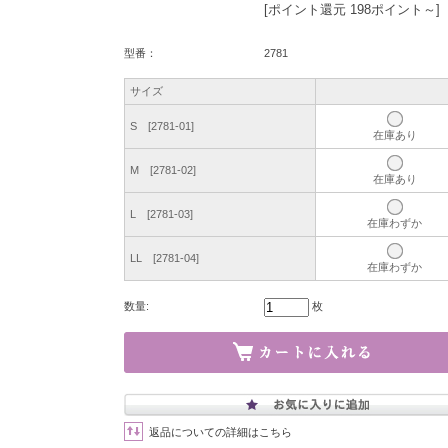
[ポイント還元 198ポイント～]
型番：
2781
サイズ
S [2781-01]
在庫あり
M [2781-02]
在庫あり
L [2781-03]
在庫わずか
LL [2781-04]
在庫わずか
数量:
枚
返品についての詳細はこちら