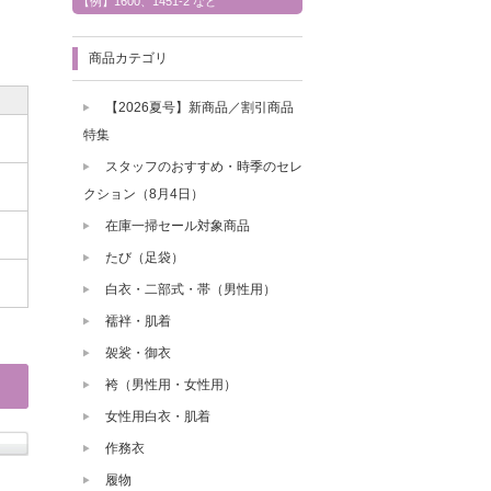
【例】1600、1451-2 など
商品カテゴリ
【2026夏号】新商品／割引商品
特集
スタッフのおすすめ・時季のセレ
クション（8月4日）
在庫一掃セール対象商品
たび（足袋）
白衣・二部式・帯（男性用）
襦袢・肌着
袈裟・御衣
袴（男性用・女性用）
女性用白衣・肌着
作務衣
履物