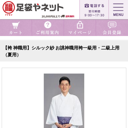
【袴 神職用】シルック紗 お誂神職用袴一級用・二級上用
（夏用）