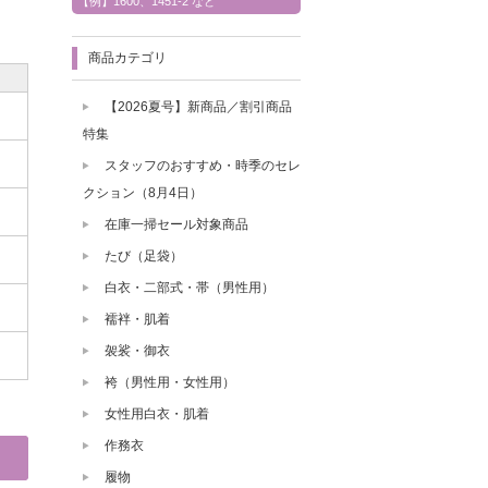
【例】1600、1451-2 など
商品カテゴリ
【2026夏号】新商品／割引商品
特集
スタッフのおすすめ・時季のセレ
クション（8月4日）
在庫一掃セール対象商品
たび（足袋）
白衣・二部式・帯（男性用）
襦袢・肌着
袈裟・御衣
袴（男性用・女性用）
女性用白衣・肌着
作務衣
履物