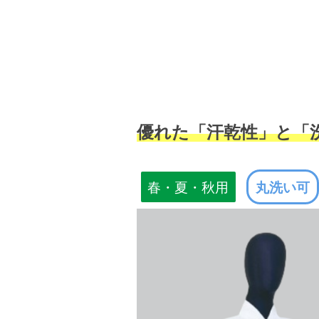
優れた「汗乾性」と「
春・夏・秋用
丸洗い可