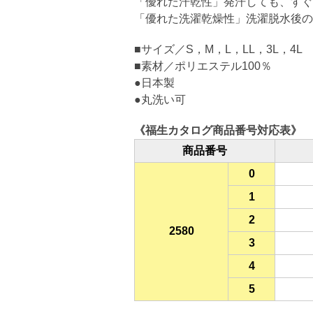
「優れた汗乾性」発汗しても、すぐ
「優れた洗濯乾燥性」洗濯脱水後の
■サイズ／S，M，L，LL，3L，4L
■素材／ポリエステル100％
●日本製
●丸洗い可
《福生カタログ商品番号対応表》
商品番号
0
1
2
2580
3
4
5