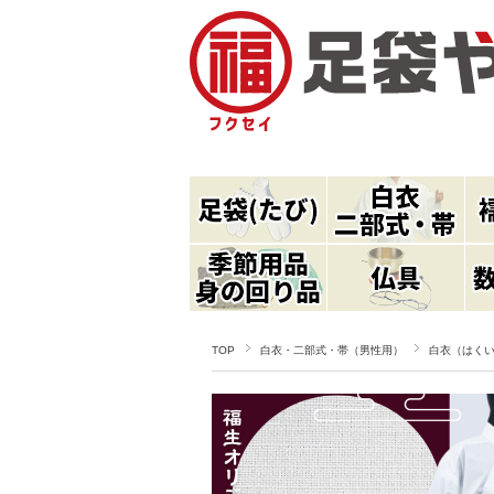
TOP
白衣・二部式・帯（男性用）
白衣（はく