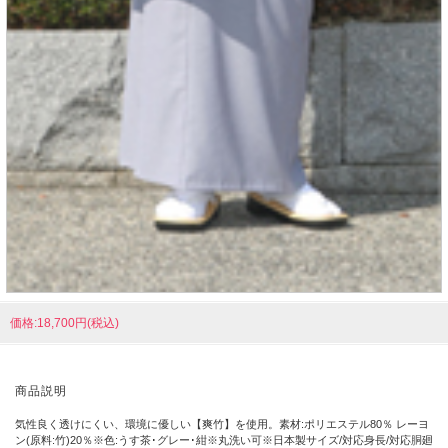
価格:18,700円(税込)
商品説明
気性良く透けにくい、環境に優しい【爽竹】を使用。素材:ポリエステル80％ レーヨ
ン(原料:竹)20％※色:うす茶･グレー･紺※丸洗い可※日本製サイズ/対応身長/対応胴廻