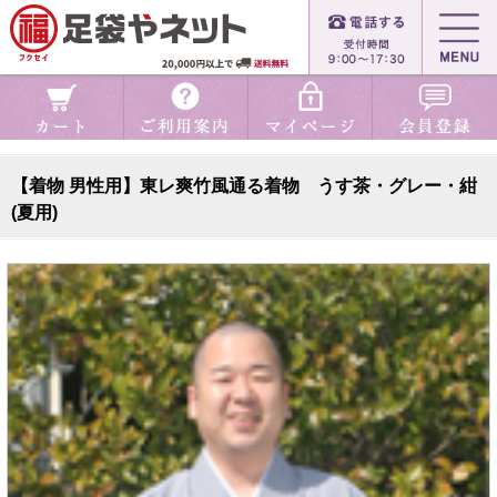
【着物 男性用】東レ爽竹風通る着物 うす茶・グレー・紺
(夏用)