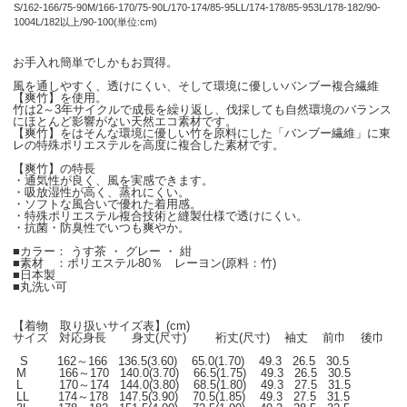
S/162-166/75-90M/166-170/75-90L/170-174/85-95LL/174-178/85-953L/178-182/90-
1004L/182以上/90-100(単位:cm)
お手入れ簡単でしかもお買得。
風を通しやすく、透けにくい、そして環境に優しいバンブー複合繊維
【爽竹】を使用。
竹は2～3年サイクルで成長を繰り返し、伐採しても自然環境のバランス
にほとんど影響がない天然エコ素材です。
【爽竹】をはそんな環境に優しい竹を原料にした「バンブー繊維」に東
レの特殊ポリエステルを高度に複合した素材です。
【爽竹】の特長
・通気性が良く、風を実感できます。
・吸放湿性が高く、蒸れにくい。
・ソフトな風合いで優れた着用感。
・特殊ポリエステル複合技術と縫製仕様で透けにくい。
・抗菌・防臭性でいつも爽やか。
■カラー： うす茶 ・ グレー ・ 紺
■素材 ：ポリエステル80％ レーヨン(原料：竹)
■日本製
■丸洗い可
【着物 取り扱いサイズ表】(cm)
サイズ 対応身長 身丈(尺寸) 裄丈(尺寸) 袖丈 前巾 後巾
S 162～166 136.5(3.60) 65.0(1.70) 49.3 26.5 30.5
M 166～170 140.0(3.70) 66.5(1.75) 49.3 26.5 30.5
L 170～174 144.0(3.80) 68.5(1.80) 49.3 27.5 31.5
LL 174～178 147.5(3.90) 70.5(1.85) 49.3 27.5 31.5