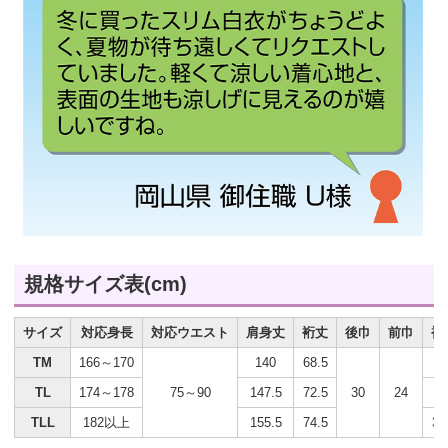
規格サイズ表(cm)
サイズ
対応身長
対応ウエスト
肩身丈
裄丈
後巾
前巾
袖
TM
166～170
140
68.5
3
TL
174～178
75～90
147.5
72.5
30
24
3
TLL
182以上
155.5
74.5
38