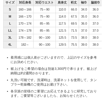
サイズ
対応身長
対応ウエスト
肩身丈
裄丈
袖巾
脇前巾
S
160～166
75～90
110.0
66.0
34.0
36.0
M
166～170
75～90
114.0
67.5
35.0
36.0
L
170～174
85～95
117.5
69.5
36.0
37.0
LL
174～178
85～95
121.5
71.5
37.0
37.0
3L
178～182
90～100
125.5
73.5
38.0
38.0
4L
182～
90～100
129.5
75.5
39.0
38.0
着用感には個人差がございますので、上記のサイズを参考
にお決めください。
裾上げをご希望の場合は別途3,300円で承ります。裾上げ
納期は約2週間かかります。
丸洗い可能です。洗濯時は、洗濯ネットを使用して、タン
ブラー乾燥機のご使用はお避け下さい。
各宗派の皆様のご要望にお応えできるように研究しており
ます。ご要望等ございましたら、お知らせください。