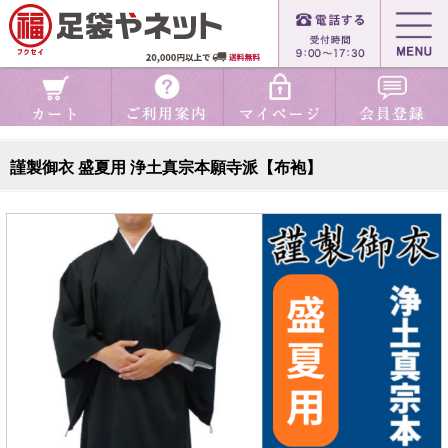
謹製御衣 盛夏用 浄土真宗本願寺派【布袍】