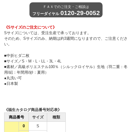
ＦＡＸでのご注文・ご相談は
0120-29-0052
フリーダイヤル
《Sサイズのご注文について》
Sサイズについては、受注生産で承っております。
そのため、Sサイズのみ、納期は約3週間になりますので、ご注意くださ
い。
■中折ヒダ二枚
■サイズ／S・M・L・LL・3L・4L
■素材／高級ポリエステル100％（シルックロイヤル）生地（羽二重：冬
用/絽：年間用/紗：夏用）
●丸洗い可
●日本製
《福生カタログ商品番号対応表》
商品番号
サイズ
種類
0
S