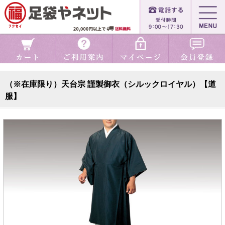
（※在庫限り）天台宗 謹製御衣（シルックロイヤル）【道
服】