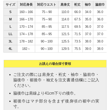
サイズ
対応身長
対応ウエスト
肩身丈
裄丈
袖巾
脇前巾
S
160～166
75～90
110.0
66.0
34.0
36.0
M
166～170
75～90
114.0
67.5
35.0
36.0
L
170～174
85～95
117.5
69.5
36.0
37.0
LL
174～178
85～95
121.5
71.5
37.0
37.0
3L
178～182
90～100
125.5
73.5
38.0
38.0
4L
182～
90～100
129.5
75.5
39.0
38.0
お誂えの場合採寸要領
ご注文の際には肩身丈・裄丈・袖巾・脇前巾・
脇後巾・裾後巾・袖丈を注文書通信欄にご記入
ください。
脇後巾は肩線より41cm下りの後巾。
裾後巾はマチ部分を含まず後身頃の裾中の実
寸。