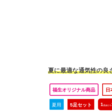
夏に最適な通気性の良
福生オリジナル商品
日
1
夏用
5足セット
足あたり