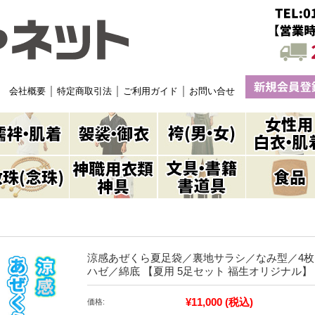
｜
｜
｜
会社概要
特定商取引法
ご利用ガイド
お問い合せ
涼感あぜくら夏足袋／裏地サラシ／なみ型／4枚
ハゼ／綿底 【夏用 5足セット 福生オリジナル】
¥11,000
(税込)
価格: