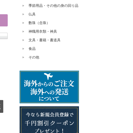
季節用品・その他の身の回り品
仏具
数珠（念珠）
神職用衣類・神具
文具・書籍・書道具
食品
その他
底