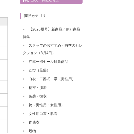
【例】1600、1451-2 など
商品カテゴリ
【2026夏号】新商品／割引商品
特集
スタッフのおすすめ・時季のセレ
クション（8月4日）
在庫一掃セール対象商品
たび（足袋）
白衣・二部式・帯（男性用）
襦袢・肌着
袈裟・御衣
袴（男性用・女性用）
女性用白衣・肌着
作務衣
履物