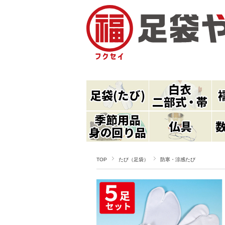
TOP
たび（足袋）
防寒・涼感たび