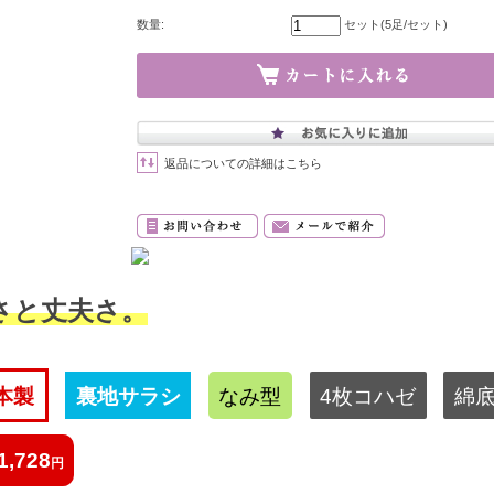
数量:
セット(5足/セット)
返品についての詳細はこちら
さと丈夫さ。
本製
裏地サラシ
なみ型
4枚コハゼ
綿
1,728
円