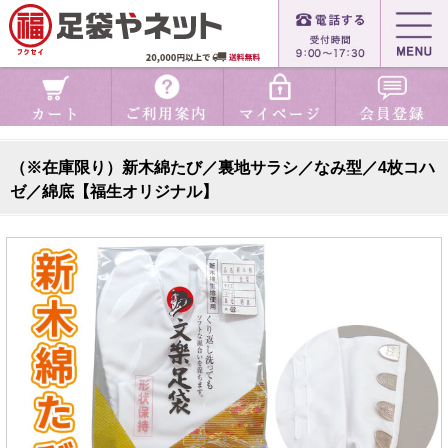
（※在庫限り）新木綿たび／裏地サラシ／なみ型／4枚コハ
ゼ／綿底【福生オリジナル】