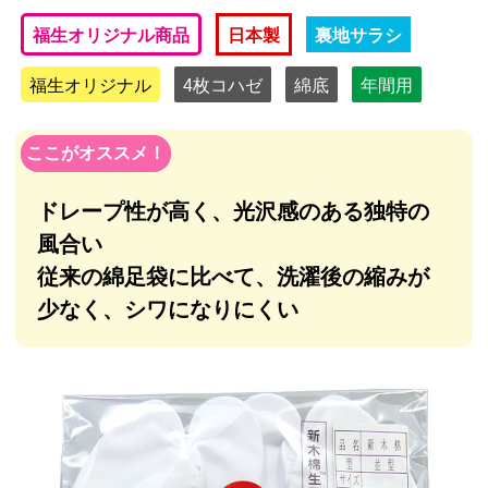
福生オリジナル商品
日本製
裏地サラシ
福生オリジナル
4枚コハゼ
綿底
年間用
ドレープ性が高く、光沢感のある独特の
風合い
従来の綿足袋に比べて、洗濯後の縮みが
少なく、シワになりにくい